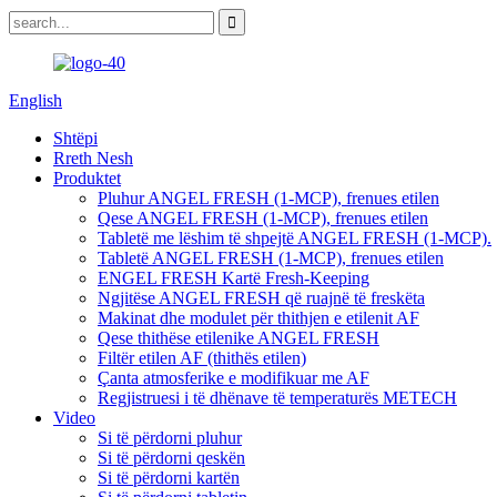
English
Shtëpi
Rreth Nesh
Produktet
Pluhur ANGEL FRESH (1-MCP), frenues etilen
Qese ANGEL FRESH (1-MCP), frenues etilen
Tabletë me lëshim të shpejtë ANGEL FRESH (1-MCP).
Tabletë ANGEL FRESH (1-MCP), frenues etilen
ENGEL FRESH Kartë Fresh-Keeping
Ngjitëse ANGEL FRESH që ruajnë të freskëta
Makinat dhe modulet për thithjen e etilenit AF
Qese thithëse etilenike ANGEL FRESH
Filtër etilen AF (thithës etilen)
Çanta atmosferike e modifikuar me AF
Regjistruesi i të dhënave të temperaturës METECH
Video
Si të përdorni pluhur
Si të përdorni qeskën
Si të përdorni kartën