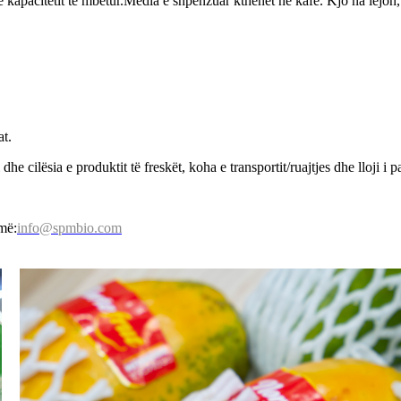
ë kapacitetit të mbetur.Media e shpenzuar kthehet në kafe. Kjo na lejon,
at.
e cilësia e produktit të freskët, koha e transportit/ruajtjes dhe lloji i p
më:
info@spmbio.com