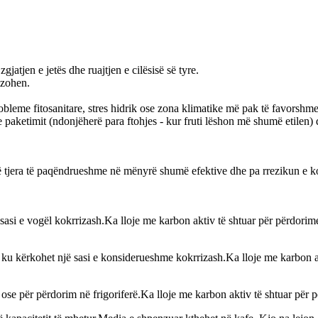
jatjen e jetës dhe ruajtjen e cilësisë së tyre.
izohen.
obleme fitosanitare, stres hidrik ose zona klimatike më pak të favorshme
a e paketimit (ndonjëherë para ftohjes - kur fruti lëshon më shumë etilen
 të tjera të paqëndrueshme në mënyrë shumë efektive dhe pa rrezikun e ko
 sasi e vogël kokrrizash.Ka lloje me karbon aktiv të shtuar për përdorime
e ku kërkohet një sasi e konsiderueshme kokrrizash.Ka lloje me karbon a
se për përdorim në frigoriferë.Ka lloje me karbon aktiv të shtuar për p