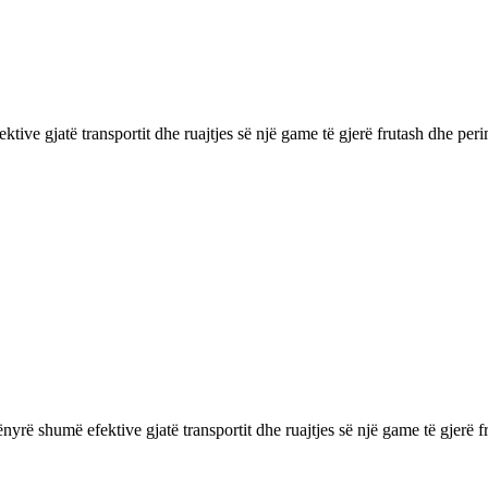
fektive gjatë transportit dhe ruajtjes së një game të gjerë frutash dhe p
 mënyrë shumë efektive gjatë transportit dhe ruajtjes së një game të gjer