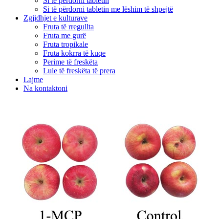
Si të përdorni tabletin
Si të përdorni tabletin me lëshim të shpejtë
Zgjidhjet e kulturave
Fruta të rregullta
Fruta me gurë
Fruta tropikale
Fruta kokrra të kuqe
Perime të freskëta
Lule të freskëta të prera
Lajme
Na kontaktoni