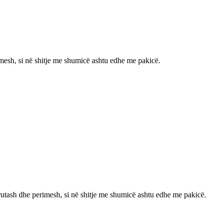
erimesh, si në shitje me shumicë ashtu edhe me pakicë.
ë frutash dhe perimesh, si në shitje me shumicë ashtu edhe me pakicë.