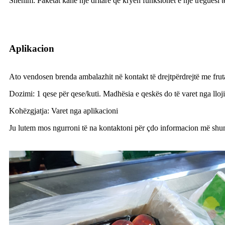
Shënim: Paketat kanë një dritare që kryen funksionet e një treguesi t
Aplikacion
Ato vendosen brenda ambalazhit në kontakt të drejtpërdrejtë me frut
Dozimi: 1 qese për qese/kuti. Madhësia e qeskës do të varet nga lloji dh
Kohëzgjatja: Varet nga aplikacioni
Ju lutem mos ngurroni të na kontaktoni për çdo informacion më shu