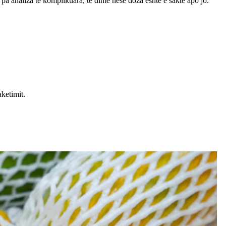
 pa analiza të komplikuara, të dimë nëse doza është e saktë apo jo.
aketimit.