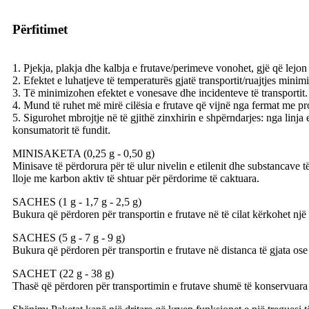
Përfitimet
1. Pjekja, plakja dhe kalbja e frutave/perimeve vonohet, gjë që lejon zg
2. Efektet e luhatjeve të temperaturës gjatë transportit/ruajtjes minim
3. Të minimizohen efektet e vonesave dhe incidenteve të transportit.
4. Mund të ruhet më mirë cilësia e frutave që vijnë nga fermat me pr
5. Sigurohet mbrojtje në të gjithë zinxhirin e shpërndarjes: nga linj
konsumatorit të fundit.
MINISAKETA (0,25 g - 0,50 g)
Minisave të përdorura për të ulur nivelin e etilenit dhe substancave
lloje me karbon aktiv të shtuar për përdorime të caktuara.
SACHES (1 g - 1,7 g - 2,5 g)
Bukura që përdoren për transportin e frutave në të cilat kërkohet një
SACHES (5 g - 7 g - 9 g)
Bukura që përdoren për transportin e frutave në distanca të gjata os
SACHET (22 g - 38 g)
Thasë që përdoren për transportimin e frutave shumë të konservuara o